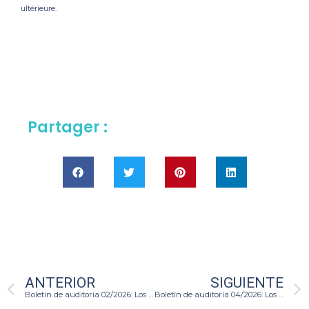
ultérieure.
Partager :
ANTERIOR
SIGUIENTE
Boletín de auditoría 02/2026: Los 30 Indicadores Básicos de Sostenibilidad (IBSO) en la Práctica
Boletín de auditoría 04/2026: Los Estándares Internacionales: GRI e IFRS S1/S2 en el contexto mexicano