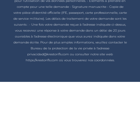
pour l'utilisation de vos données personnelles. - Éléments à prendre en
compte pour une telle demande - Signature manuscrite - Copie de
votre pièce d'identité officielle (IFE, passeport, carte professionnelle, carte
de service militaire). Les délais de traitement de votre demande sont les
suivants : - Une fois votre demande reçue à l'adresse indiquée ci-dessus,
vous recevrez une réponse à votre demande dans un délai de 20 jours
ouvrables à l'adresse électronique que vous aurez indiquée dans votre
demande écrite. Pour de plus amples informations, veuillez contacter le
Bureau de la protection de la vie privée à l'adresse
privacidad@krestonfls.com ou consulter notre site web
https://krestonfls.com où vous trouverez nos coordonnées.