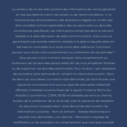
Le contenu de ce site web contient des informations de nature générale
et n'est pas destiné à servir de conseil ou de recommandation. Il ne
comprend pas d'interprétation des dispositions légales et ne doit pas
être considéré comme applicable à des cas particuliers ou dans des
circonstances spécifiques. Les informations contenues dans ce site sont
valables à la date d'émission de cette communication, mais nous ne
garantissons pas qu'elles resteront valables à la date à laquelle elles ont
été lues ou consultées ou à toute autre date ultérieure. Comment
pouvez-vous retirer votre consentement au traitement de vos données ?
Vous pouvez à tout moment révoquer votre consentement au
traitement de vos données personnelles afin de nous empêcher d'utiliser
ou de supprimer vos données personnelles. Pour ce faire, il est nécessaire
de soumettre votre demande en utilisant le mécanisme suivant : Dans
les deux cas, vous devez soumettre votre demande, par écrit et avec une
signature manuscrite ainsi qu'une copie de votre pièce d'identité
officielle, à l'adresse suivante Paseo de la Iguala 7, colonia Roma Sur,
Alcaldía Cuauhtémoc, CDMX, 06760 et adressée par écrit au chef du
bureau de la protection de la vie privée, avec la signature de réception
du document correspondant. Votre demande doit contenir les
informations suivantes - Nom et prénom - Adresse électronique à
laquelle vous demandez une réponse - Déclaration expresse de
rectification ou de révocation du consentement que vous avez accordé