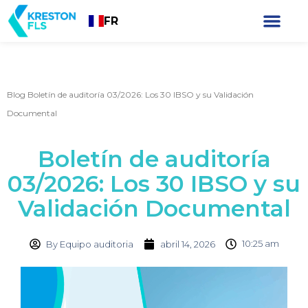
FR
Que recherchez-vous ?
Bulletins d'i
Blog
Boletín de auditoría 03/2026: Los 30 IBSO y su Validación
Documental
Boletín de auditoría
03/2026: Los 30 IBSO y su
Validación Documental
10:25 am
By
Equipo auditoria
abril 14, 2026