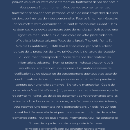
pouvez-vous retirer votre consentement au traitement de vos données ?
Vous pouvez à tout moment révoquer votre consentement au
traitement de vos données personnelles afin de nous empêcher d'utiliser
ou de supprimer vos données personnelles. Pour ce faire, il est nécessaire
de soumettre votre demande en utilisant le mécanisme suivant : Dans
les deux cas, vous devez soumettre votre demande, par écrit et avec une
signature manuscrite ainsi qu'une copie de votre pièce d'identité
officielle, à l'adresse suivante Paseo de la Iguala 7, colonia Roma Sur,
Alcaldía Cuauhtémoc, CDMX, 06760 et adressée par écrit au chef du
bureau de la protection de la vie privée, avec la signature de réception
du document correspondant. Votre demande doit contenir les
informations suivantes - Nom et prénom - Adresse électronique à
laquelle vous demandez une réponse - Déclaration expresse de
rectification ou de révocation du consentement que vous avez accordé
pour l'utilisation de vos données personnelles. - Éléments à prendre en
compte pour une telle demande - Signature manuscrite - Copie de
votre pièce d'identité officielle (IFE, passeport, carte professionnelle, carte
de service militaire). Les délais de traitement de votre demande sont les
suivants : - Une fois votre demande reçue à l'adresse indiquée ci-dessus,
vous recevrez une réponse à votre demande dans un délai de 20 jours
ouvrables à l'adresse électronique que vous aurez indiquée dans votre
demande écrite. Pour de plus amples informations, veuillez contacter le
Bureau de la protection de la vie privée à l'adresse
privacidad@krestonfls.com ou consulter notre site web