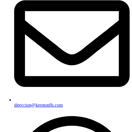
direccion@krestonfls.com