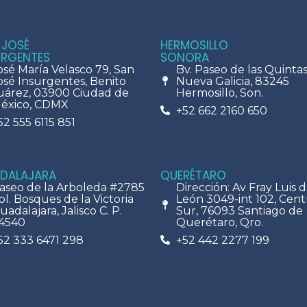
 JOSÉ
HERMOSILLO
URGENTES
SONORA
osé María Velasco 79, San
Bv. Paseo de las Quintas 
osé Insurgentes, Benito
Nueva Galicia, 83245
uárez, 03900 Ciudad de
Hermosillo, Son.
éxico, CDMX
+52 662 2160 650
52 555 6115 851
DALAJARA
QUERÉTARO
aseo de la Arboleda #2785
Dirección: Av Fray Luis 
ol. Bosques de la Victoria
León 3049-int 102, Cent
uadalajara, Jalisco C. P.
Sur, 76093 Santiago de
4540
Querétaro, Qro.
52 333 6471 298
+52 442 2277 199