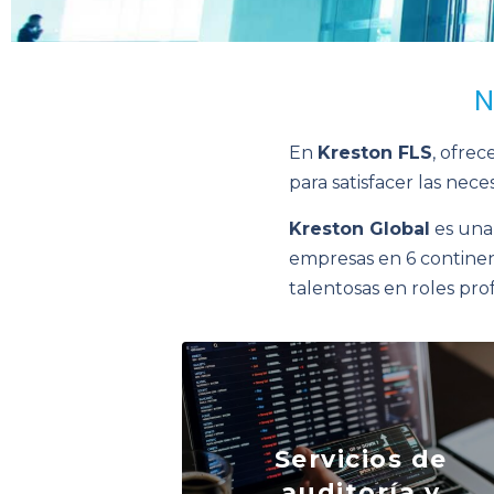
N
En
Kreston FLS
, ofre
para satisfacer las ne
Kreston Global
es una 
empresas en 6 continen
talentosas en roles pro
Servicios de
auditoría y