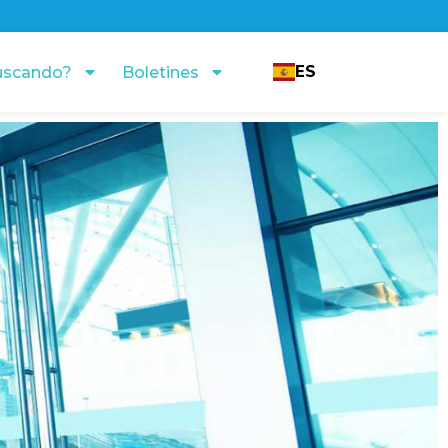
ES
uscando?
Boletines