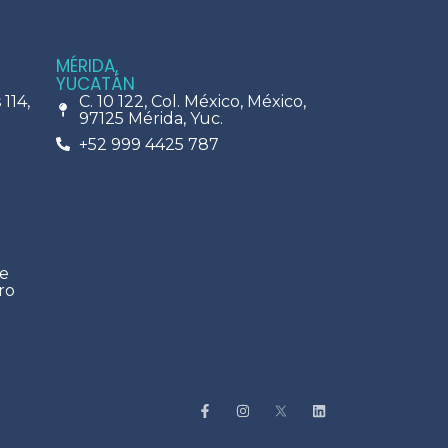
MÉRIDA,
YUCATÁN
114,
C. 10 122, Col. México, México,
97125 Mérida, Yuc.
+52 999 4425 787
de
ro