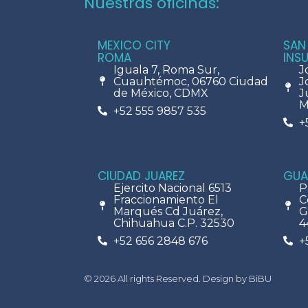
Nuestras oficinas:
MEXICO CITY
SAN
ROMA
INS
Iguala 7, Roma Sur,
J
Cuauhtémoc, 06760 Ciudad
J
de México, CDMX
J
M
+52 555 9857 535
+
CIUDAD JUAREZ
GUA
Ejercito Nacional 6513
P
Fraccionamiento El
C
Marqués Cd Juárez,
G
Chihuahua C.P. 32530
4
+52 656 2848 676
+
© 2026 All rights Reserved. Design by BiBU