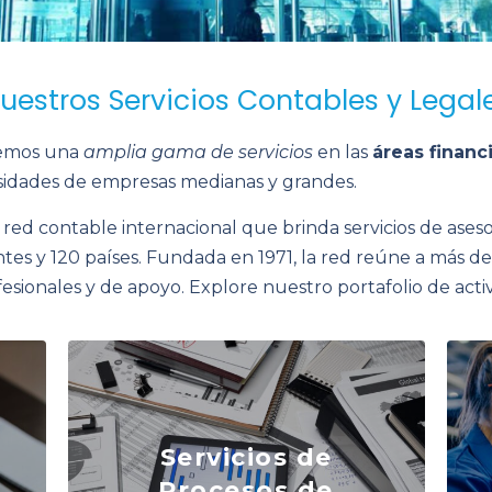
uestros Servicios Contables y Legal
cemos una
amplia gama de servicios
en las
áreas financ
cesidades de empresas medianas y grandes.
red contable internacional que brinda servicios de aseso
tes y 120 países. Fundada en 1971, la red reúne a más d
fesionales y de apoyo. Explore nuestro portafolio de acti
Kres
Seguridad para los inversionistas, confianza de
de p
sus acreedores y proveedores, mejora las
Proc
Servicios de
relaciones con sus clientes, ayuda a mantener
de 
Procesos de