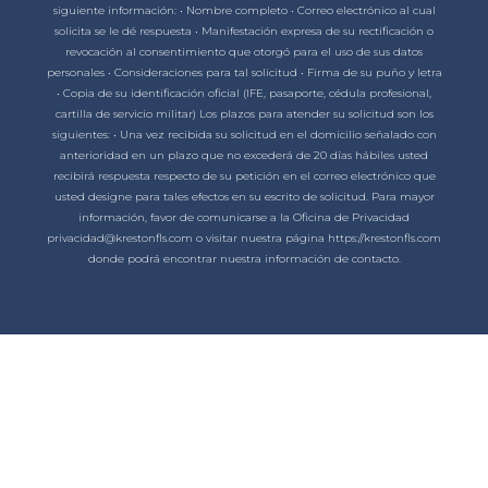
siguiente información: • Nombre completo • Correo electrónico al cual
solicita se le dé respuesta • Manifestación expresa de su rectificación o
revocación al consentimiento que otorgó para el uso de sus datos
personales • Consideraciones para tal solicitud • Firma de su puño y letra
• Copia de su identificación oficial (IFE, pasaporte, cédula profesional,
cartilla de servicio militar) Los plazos para atender su solicitud son los
siguientes: • Una vez recibida su solicitud en el domicilio señalado con
anterioridad en un plazo que no excederá de 20 días hábiles usted
recibirá respuesta respecto de su petición en el correo electrónico que
usted designe para tales efectos en su escrito de solicitud. Para mayor
información, favor de comunicarse a la Oficina de Privacidad
privacidad@krestonfls.com o visitar nuestra página https://krestonfls.com
donde podrá encontrar nuestra información de contacto.