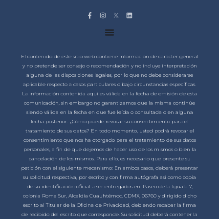
El contenido de este sitio web contiene información de carácter general
y no pretende ser consejo o recomendación y no incluye interpretación
alguna de las disposiciones legales, por lo que no debe considerarse
aplicable respecto a casos particulares o bajo circunstancias específicas.
La información contenida aquí es válida en la fecha de emisión de esta
comunicación, sin embargo no garantizamos que la misma continúe
siendo válida en la fecha en que fue leída o consultada o en alguna
fecha posterior. ¿Cómo puede revocar su consentimiento para el
tratamiento de sus datos? En todo momento, usted podrá revocar el
consentimiento que nos ha otorgado para el tratamiento de sus datos
personales, a fin de que dejemos de hacer uso de los mismos o bien la
cancelación de los mismos. Para ello, es necesario que presente su
petición con el siguiente mecanismo: En ambos casos, deberá presentar
su solicitud respectiva, por escrito y con firma autógrafa así como copia
de su identificación oficial a ser entregados en: Paseo de la Iguala 7,
colonia Roma Sur, Alcaldía Cuauhtémoc, CDMX, 06760 y dirigido dicho
escrito al Titular de la Oficina de Privacidad, debiendo recabar la firma
de recibido del escrito que corresponde. Su solicitud deberá contener la