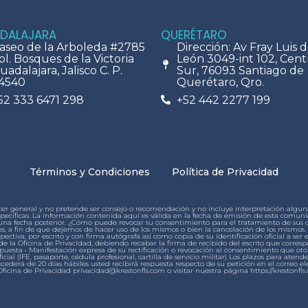
DALAJARA
QUERÉTARO
aseo de la Arboleda #2785
Dirección: Av Fray Luis 
ol. Bosques de la Victoria
León 3049-int 102, Cent
uadalajara, Jalisco C. P.
Sur, 76093 Santiago de
4540
Querétaro, Qro.
52 333 6471 298
+52 442 2277 199
Términos y Condiciones
Política de Privacidad
ter general y no pretende ser consejo o recomendación y no incluye interpretación alguna 
s específicas. La información contenida aquí es válida en la fecha de emisión de esta co
lguna fecha posterior. ¿Cómo puede revocar su consentimiento para el tratamiento de su
, a fin de que dejemos de hacer uso de los mismos o bien la cancelación de los mismos. P
ctiva, por escrito y con firma autógrafa así como copia de su identificación oficial a ser 
e la Oficina de Privacidad, debiendo recabar la firma de recibido del escrito que corresp
spuesta • Manifestación expresa de su rectificación o revocación al consentimiento que oto
icial (IFE, pasaporte, cédula profesional, cartilla de servicio militar) Los plazos para atende
ederá de 20 días hábiles usted recibirá respuesta respecto de su petición en el correo ele
Oficina de Privacidad privacidad@krestonfls.com o visitar nuestra página https://kreston