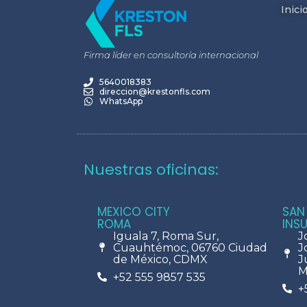
Inici
Firma líder en consultoría internacional
5640018383
direccion@krestonfls.com
WhatsApp
Nuestras oficinas:
MEXICO CITY
SAN
ROMA
INS
Iguala 7, Roma Sur,
J
Cuauhtémoc, 06760 Ciudad
J
de México, CDMX
J
M
+52 555 9857 535
+