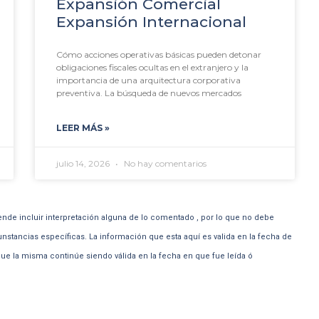
Expansión Comercial
Expansión Internacional
Cómo acciones operativas básicas pueden detonar
obligaciones fiscales ocultas en el extranjero y la
importancia de una arquitectura corporativa
preventiva. La búsqueda de nuevos mercados
LEER MÁS »
julio 14, 2026
No hay comentarios
ende incluir interpretación alguna de lo comentado , por lo que no debe
unstancias específicas. La información que esta aquí es valida en la fecha de
e la misma continúe siendo válida en la fecha en que fue leída ó