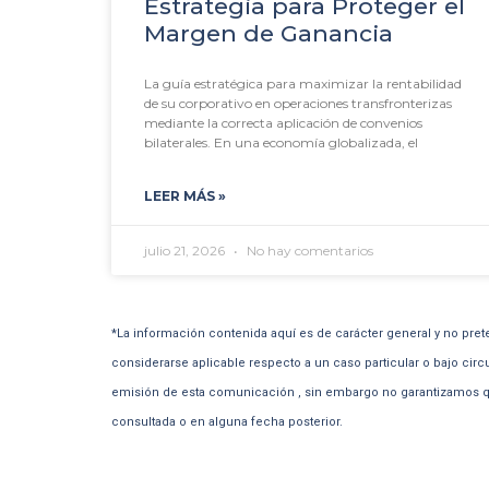
Estrategia para Proteger el
Margen de Ganancia
La guía estratégica para maximizar la rentabilidad
de su corporativo en operaciones transfronterizas
mediante la correcta aplicación de convenios
bilaterales. En una economía globalizada, el
LEER MÁS »
julio 21, 2026
No hay comentarios
*La información contenida aquí es de carácter general y no pret
considerarse aplicable respecto a un caso particular o bajo circ
emisión de esta comunicación , sin embargo no garantizamos qu
consultada o en alguna fecha posterior.