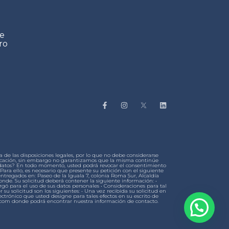
de
ro
de las disposiciones legales, por lo que no debe considerarse
municación, sin embargo no garantizamos que la misma continúe
s datos? En todo momento, usted podrá revocar el consentimiento
ara ello, es necesario que presente su petición con el siguiente
entregados en: Paseo de la Iguala 7, colonia Roma Sur, Alcaldía
onde. Su solicitud deberá contener la siguiente información: •
rgó para el uso de sus datos personales • Consideraciones para tal
r su solicitud son los siguientes: • Una vez recibida su solicitud en
ctrónico que usted designe para tales efectos en su escrito de
fls.com donde podrá encontrar nuestra información de contacto.