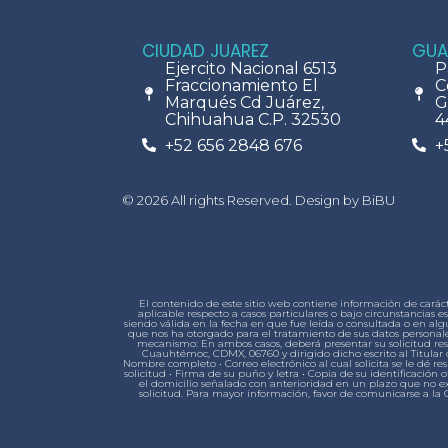
CIUDAD JUAREZ
GUA
Ejercito Nacional 6513
P
Fraccionamiento El
C
Marqués Cd Juárez,
G
Chihuahua C.P. 32530
4
+52 656 2848 676
+
© 2026 All rights Reserved. Design by BiBU
El contenido de este sitio web contiene información de carác
aplicable respecto a casos particulares o bajo circunstancia
siendo válida en la fecha en que fue leída o consultada o en a
que nos ha otorgado para el tratamiento de sus datos personales
mecanismo: En ambos casos, deberá presentar su solicitud respe
Cuauhtémoc, CDMX, 06760 y dirigido dicho escrito al Titular d
Nombre completo • Correo electrónico al cual solicita se le dé re
solicitud • Firma de su puño y letra • Copia de su identificación of
el domicilio señalado con anterioridad en un plazo que no exc
solicitud. Para mayor información, favor de comunicarse a la 