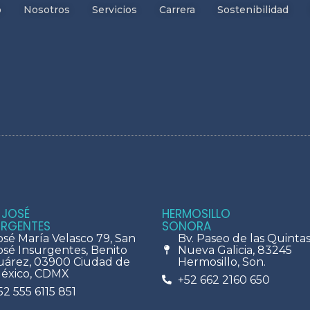
o
Nosotros
Servicios
Carrera
Sostenibilidad
 JOSÉ
HERMOSILLO
URGENTES
SONORA
osé María Velasco 79, San
Bv. Paseo de las Quintas 
osé Insurgentes, Benito
Nueva Galicia, 83245
uárez, 03900 Ciudad de
Hermosillo, Son.
éxico, CDMX
+52 662 2160 650
52 555 6115 851