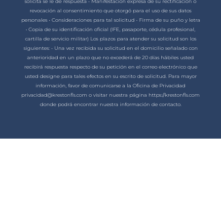
solicita se le dé respuesta • Manifestación expresa de su rectificación o
revocación al consentimiento que otorgó para el uso de sus datos
personales • Consideraciones para tal solicitud • Firma de su puño y letra
• Copia de su identificación oficial (IFE, pasaporte, cédula profesional,
cartilla de servicio militar) Los plazos para atender su solicitud son los
siguientes: • Una vez recibida su solicitud en el domicilio señalado con
anterioridad en un plazo que no excederá de 20 días hábiles usted
recibirá respuesta respecto de su petición en el correo electrónico que
usted designe para tales efectos en su escrito de solicitud. Para mayor
información, favor de comunicarse a la Oficina de Privacidad
privacidad@krestonfls.com o visitar nuestra página https://krestonfls.com
donde podrá encontrar nuestra información de contacto.