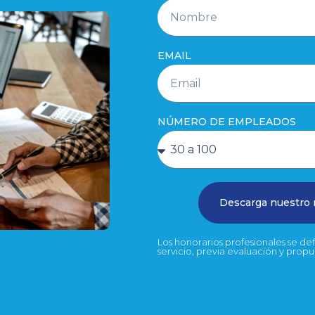
EMAIL
NÚMERO DE EMPLEADOS
Descarga nuestro
Los honorarios profesionales se d
servicio, previa evaluación y prop