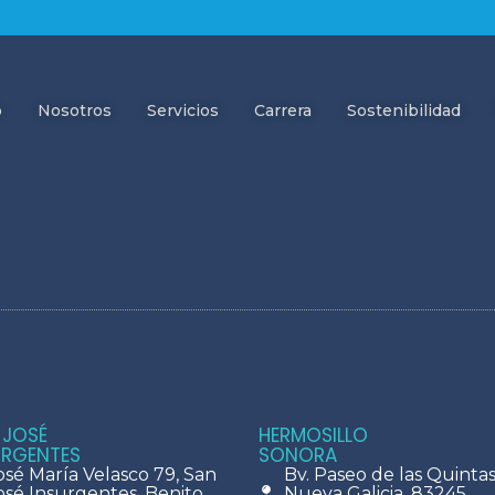
o
Nosotros
Servicios
Carrera
Sostenibilidad
 JOSÉ
HERMOSILLO
URGENTES
SONORA
osé María Velasco 79, San
Bv. Paseo de las Quintas 
osé Insurgentes, Benito
Nueva Galicia, 83245