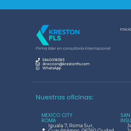
Inici
Firma líder en consultoría internacional
5640018383
direccion@krestonfls.com
WhatsApp
Nuestras oficinas:
MEXICO CITY
SAN
ROMA
INS
Iguala 7, Roma Sur,
J
Cuauhtémoc, 06760 Ciudad
J