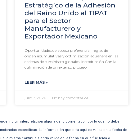
Estratégico de la Adhesión
del Reino Unido al TIPAT
para el Sector
Manufacturero y
Exportador Mexicano
Oportunidades de acceso preferencial, reglas de
origen acumulativas y optimización aduanera en las
cadenas de suministro globales. Introducción Con la
culminación de un extenso proceso
LEER MÁS »
julio 7, 2026
No hay comentarios
ende incluir interpretación alguna de lo comentado , por lo que no debe
unstancias específicas. La información que esta aquí es valida en la fecha de
e la misma continúe siendo válida en la fecha en que fue leída ó