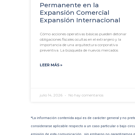
Permanente en la
Expansión Comercial
Expansión Internacional
Cómo acciones operativas básicas pueden detonar
obligaciones fiscales ocultas en el extranjero y la
importancia de una arquitectura corporativa
preventiva. La búsqueda de nuevos mercados
LEER MÁS »
julio 14, 2026
No hay comentarios
*La información contenida aquí es de carácter general y no pret
considerarse aplicable respecto a un caso particular o bajo circ
emisión de esta comunicación , sin embargo no garantizamos qu