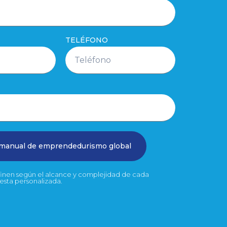
TELÉFONO
 manual de emprendedurismo global
efinen según el alcance y complejidad de cada
uesta personalizada.