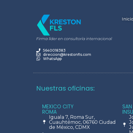
Inici
Firma líder en consultoría internacional
5640018383
direccion@krestonfls.com
WhatsApp
Nuestras oficinas:
MEXICO CITY
SAN
ROMA
INS
Iguala 7, Roma Sur,
J
Cuauhtémoc, 06760 Ciudad
J
de México, CDMX
J
M