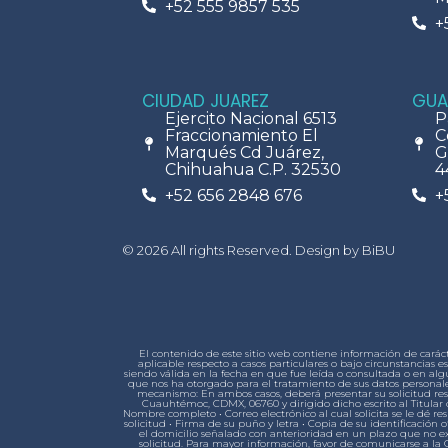
+52 555 9857 535
+
CIUDAD JUAREZ
GUA
Ejercito Nacional 6513
P
Fraccionamiento El
C
Marqués Cd Juárez,
G
Chihuahua C.P. 32530
4
+52 656 2848 676
+
© 2026 All rights Reserved. Design by BiBU
El contenido de este sitio web contiene información de carác
aplicable respecto a casos particulares o bajo circunstancia
siendo válida en la fecha en que fue leída o consultada o en a
que nos ha otorgado para el tratamiento de sus datos personales
mecanismo: En ambos casos, deberá presentar su solicitud respe
Cuauhtémoc, CDMX, 06760 y dirigido dicho escrito al Titular d
Nombre completo • Correo electrónico al cual solicita se le dé re
solicitud • Firma de su puño y letra • Copia de su identificación of
el domicilio señalado con anterioridad en un plazo que no exc
solicitud. Para mayor información, favor de comunicarse a la 