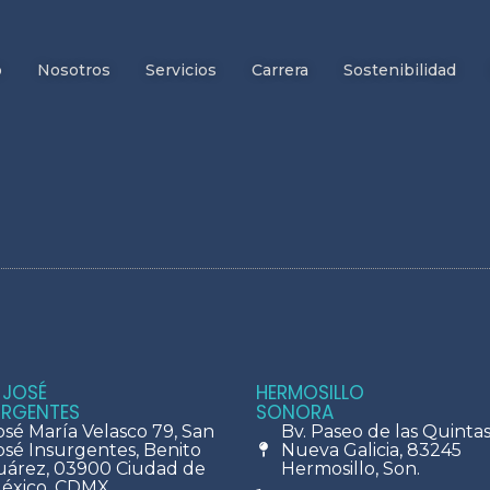
o
Nosotros
Servicios
Carrera
Sostenibilidad
 JOSÉ
HERMOSILLO
URGENTES
SONORA
osé María Velasco 79, San
Bv. Paseo de las Quintas 
osé Insurgentes, Benito
Nueva Galicia, 83245
uárez, 03900 Ciudad de
Hermosillo, Son.
éxico, CDMX