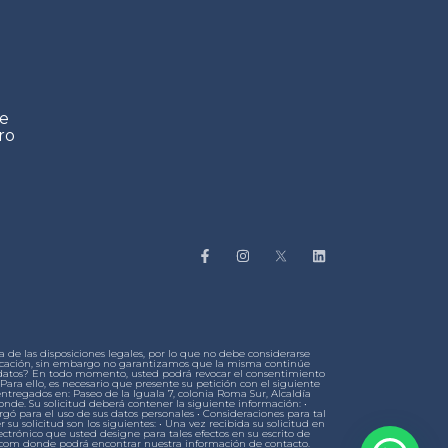
de
ro
de las disposiciones legales, por lo que no debe considerarse
municación, sin embargo no garantizamos que la misma continúe
s datos? En todo momento, usted podrá revocar el consentimiento
ara ello, es necesario que presente su petición con el siguiente
entregados en: Paseo de la Iguala 7, colonia Roma Sur, Alcaldía
onde. Su solicitud deberá contener la siguiente información: •
rgó para el uso de sus datos personales • Consideraciones para tal
r su solicitud son los siguientes: • Una vez recibida su solicitud en
ctrónico que usted designe para tales efectos en su escrito de
fls.com donde podrá encontrar nuestra información de contacto.