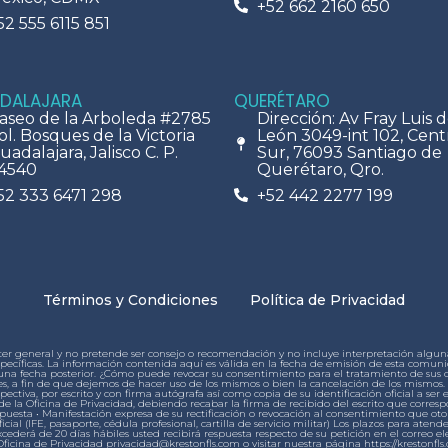
+52 662 2160 650
52 555 6115 851
DALAJARA
QUERÉTARO
aseo de la Arboleda #2785
Dirección: Av Fray Luis 
ol. Bosques de la Victoria
León 3049-int 102, Cent
uadalajara, Jalisco C. P.
Sur, 76093 Santiago de
4540
Querétaro, Qro.
52 333 6471 298
+52 442 2277 199
Términos y Condiciones
Política de Privacidad
ter general y no pretende ser consejo o recomendación y no incluye interpretación alguna 
s específicas. La información contenida aquí es válida en la fecha de emisión de esta co
lguna fecha posterior. ¿Cómo puede revocar su consentimiento para el tratamiento de su
, a fin de que dejemos de hacer uso de los mismos o bien la cancelación de los mismos. P
ctiva, por escrito y con firma autógrafa así como copia de su identificación oficial a ser 
e la Oficina de Privacidad, debiendo recabar la firma de recibido del escrito que corresp
spuesta • Manifestación expresa de su rectificación o revocación al consentimiento que oto
icial (IFE, pasaporte, cédula profesional, cartilla de servicio militar) Los plazos para atende
ederá de 20 días hábiles usted recibirá respuesta respecto de su petición en el correo ele
Oficina de Privacidad privacidad@krestonfls.com o visitar nuestra página https://kreston