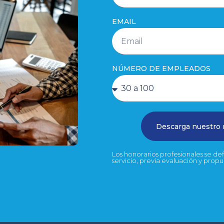
EMAIL
NÚMERO DE EMPLEADOS
Descarga nuestro
Los honorarios profesionales se d
servicio, previa evaluación y prop