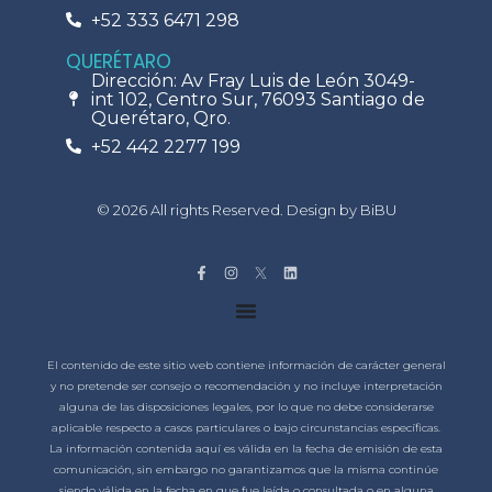
+52 333 6471 298
QUERÉTARO
Dirección: Av Fray Luis de León 3049-
int 102, Centro Sur, 76093 Santiago de
Querétaro, Qro.
+52 442 2277 199
© 2026 All rights Reserved. Design by BiBU
El contenido de este sitio web contiene información de carácter general
y no pretende ser consejo o recomendación y no incluye interpretación
alguna de las disposiciones legales, por lo que no debe considerarse
aplicable respecto a casos particulares o bajo circunstancias específicas.
La información contenida aquí es válida en la fecha de emisión de esta
comunicación, sin embargo no garantizamos que la misma continúe
siendo válida en la fecha en que fue leída o consultada o en alguna