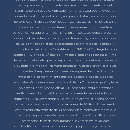
fecha posterior. ¿Cómo puede revocar su consentimiento para el
tratamiento de sus datos? En todo momento, usted podrá revocar el
consentimiento que nos ha otorgado para el tratamiento de sus datos
personales, a fin de que dejemos de hacer uso de los mismos o bien la
cancelación de los mismos. Para ello, es necesario que presente su
petición con el siguiente mecanismo: En ambos casos, deberá presentar
su solicitud respectiva, por escrito y con firma autógrafa así como copia
de su identificación oficial a ser entregados en: Paseo de la Iguala 7,
colonia Roma Sur, Alcaldía Cuauhtémoc, CDMX, 06760 y dirigido dicho
escrito al Titular de la Oficina de Privacidad, debiendo recabar la firma
de recibido del escrito que corresponde. Su solicitud deberá contener la
siguiente información: • Nombre completo • Correo electrónico al cual
solicita se le dé respuesta • Manifestación expresa de su rectificación o
revocación al consentimiento que otorgó para el uso de sus datos
personales • Consideraciones para tal solicitud • Firma de su puño y letra
• Copia de su identificación oficial (IFE, pasaporte, cédula profesional,
cartilla de servicio militar) Los plazos para atender su solicitud son los
siguientes: • Una vez recibida su solicitud en el domicilio señalado con
anterioridad en un plazo que no excederá de 20 días hábiles usted
recibirá respuesta respecto de su petición en el correo electrónico que
usted designe para tales efectos en su escrito de solicitud. Para mayor
información, favor de comunicarse a la Oficina de Privacidad
privacidad@krestonfls.com o visitar nuestra página https://krestonfls.com