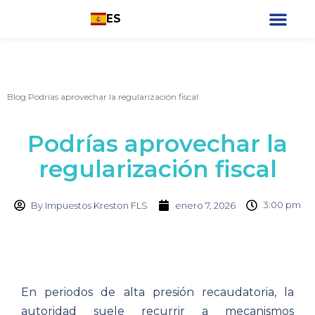
ES
¿Qué estás busc
Blog
Podrías aprovechar la regularización fiscal
Podrías aprovechar la
regularización fiscal
3:00 pm
By
Impuestos Kreston FLS
enero 7, 2026
En periodos de alta presión recaudatoria, la
autoridad suele recurrir a mecanismos