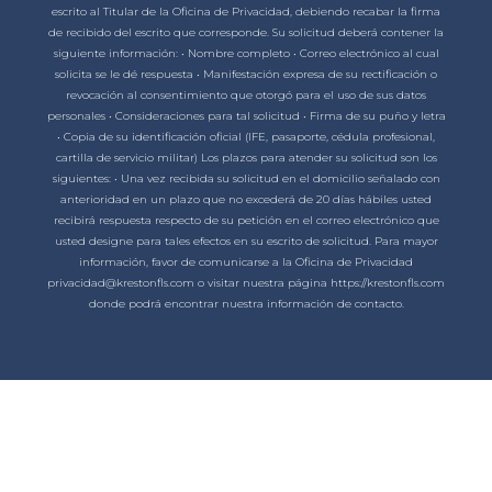
escrito al Titular de la Oficina de Privacidad, debiendo recabar la firma
de recibido del escrito que corresponde. Su solicitud deberá contener la
siguiente información: • Nombre completo • Correo electrónico al cual
solicita se le dé respuesta • Manifestación expresa de su rectificación o
revocación al consentimiento que otorgó para el uso de sus datos
personales • Consideraciones para tal solicitud • Firma de su puño y letra
• Copia de su identificación oficial (IFE, pasaporte, cédula profesional,
cartilla de servicio militar) Los plazos para atender su solicitud son los
siguientes: • Una vez recibida su solicitud en el domicilio señalado con
anterioridad en un plazo que no excederá de 20 días hábiles usted
recibirá respuesta respecto de su petición en el correo electrónico que
usted designe para tales efectos en su escrito de solicitud. Para mayor
información, favor de comunicarse a la Oficina de Privacidad
privacidad@krestonfls.com o visitar nuestra página https://krestonfls.com
donde podrá encontrar nuestra información de contacto.