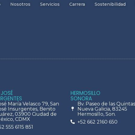
o
Nosotros
Servicios
Carrera
Sostenibilidad
 JOSÉ
HERMOSILLO
URGENTES
SONORA
osé María Velasco 79, San
Bv. Paseo de las Quintas 
osé Insurgentes, Benito
Nueva Galicia, 83245
uárez, 03900 Ciudad de
Hermosillo, Son.
éxico, CDMX
+52 662 2160 650
52 555 6115 851