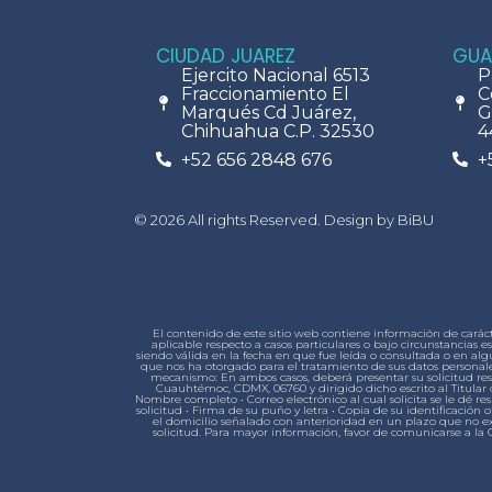
CIUDAD JUAREZ
GUA
Ejercito Nacional 6513
P
Fraccionamiento El
C
Marqués Cd Juárez,
G
Chihuahua C.P. 32530
4
+52 656 2848 676
+
© 2026 All rights Reserved. Design by BiBU
El contenido de este sitio web contiene información de carác
aplicable respecto a casos particulares o bajo circunstancia
siendo válida en la fecha en que fue leída o consultada o en a
que nos ha otorgado para el tratamiento de sus datos personales
mecanismo: En ambos casos, deberá presentar su solicitud respe
Cuauhtémoc, CDMX, 06760 y dirigido dicho escrito al Titular d
Nombre completo • Correo electrónico al cual solicita se le dé re
solicitud • Firma de su puño y letra • Copia de su identificación of
el domicilio señalado con anterioridad en un plazo que no exc
solicitud. Para mayor información, favor de comunicarse a la 