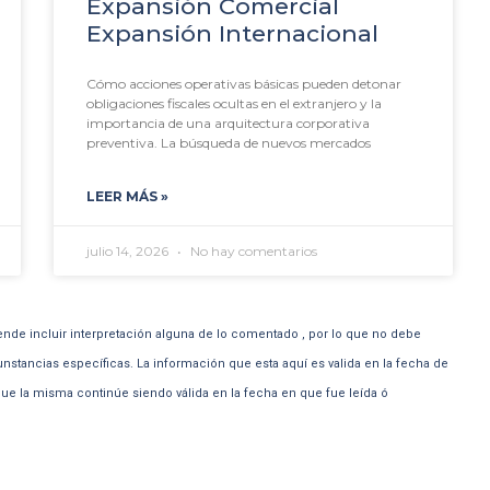
Expansión Comercial
Expansión Internacional
Cómo acciones operativas básicas pueden detonar
obligaciones fiscales ocultas en el extranjero y la
importancia de una arquitectura corporativa
preventiva. La búsqueda de nuevos mercados
LEER MÁS »
julio 14, 2026
No hay comentarios
ende incluir interpretación alguna de lo comentado , por lo que no debe
unstancias específicas. La información que esta aquí es valida en la fecha de
e la misma continúe siendo válida en la fecha en que fue leída ó