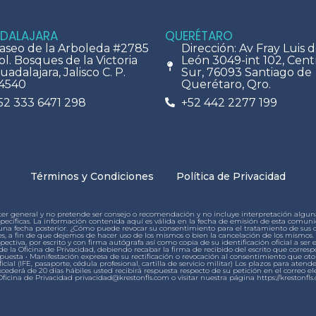
DALAJARA
QUERÉTARO
aseo de la Arboleda #2785
Dirección: Av Fray Luis 
ol. Bosques de la Victoria
León 3049-int 102, Cent
uadalajara, Jalisco C. P.
Sur, 76093 Santiago de
4540
Querétaro, Qro.
52 333 6471 298
+52 442 2277 199
Términos y Condiciones
Política de Privacidad
ter general y no pretende ser consejo o recomendación y no incluye interpretación alguna 
s específicas. La información contenida aquí es válida en la fecha de emisión de esta co
lguna fecha posterior. ¿Cómo puede revocar su consentimiento para el tratamiento de su
, a fin de que dejemos de hacer uso de los mismos o bien la cancelación de los mismos. P
ctiva, por escrito y con firma autógrafa así como copia de su identificación oficial a ser 
e la Oficina de Privacidad, debiendo recabar la firma de recibido del escrito que corresp
spuesta • Manifestación expresa de su rectificación o revocación al consentimiento que oto
icial (IFE, pasaporte, cédula profesional, cartilla de servicio militar) Los plazos para atende
ederá de 20 días hábiles usted recibirá respuesta respecto de su petición en el correo ele
Oficina de Privacidad privacidad@krestonfls.com o visitar nuestra página https://kreston