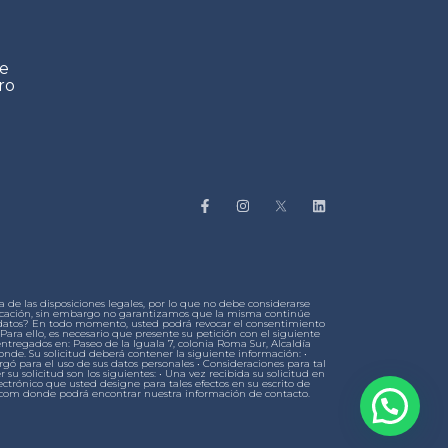
de
ro
de las disposiciones legales, por lo que no debe considerarse
municación, sin embargo no garantizamos que la misma continúe
s datos? En todo momento, usted podrá revocar el consentimiento
ara ello, es necesario que presente su petición con el siguiente
entregados en: Paseo de la Iguala 7, colonia Roma Sur, Alcaldía
onde. Su solicitud deberá contener la siguiente información: •
rgó para el uso de sus datos personales • Consideraciones para tal
r su solicitud son los siguientes: • Una vez recibida su solicitud en
ctrónico que usted designe para tales efectos en su escrito de
fls.com donde podrá encontrar nuestra información de contacto.