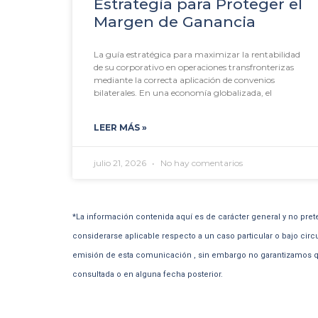
Estrategia para Proteger el
Margen de Ganancia
La guía estratégica para maximizar la rentabilidad
de su corporativo en operaciones transfronterizas
mediante la correcta aplicación de convenios
bilaterales. En una economía globalizada, el
LEER MÁS »
julio 21, 2026
No hay comentarios
*La información contenida aquí es de carácter general y no pret
considerarse aplicable respecto a un caso particular o bajo circ
emisión de esta comunicación , sin embargo no garantizamos qu
consultada o en alguna fecha posterior.