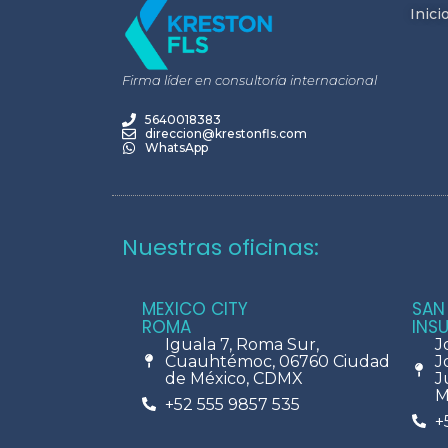
Inici
Firma líder en consultoría internacional
5640018383
direccion@krestonfls.com
WhatsApp
Nuestras oficinas:
MEXICO CITY
SAN
ROMA
INS
Iguala 7, Roma Sur,
J
Cuauhtémoc, 06760 Ciudad
J
de México, CDMX
J
M
+52 555 9857 535
+