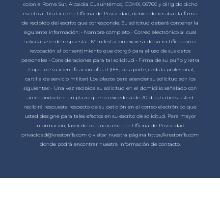
colonia Roma Sur, Alcaldía Cuauhtémoc, CDMX, 06760 y dirigido dicho
escrito al Titular de la Oficina de Privacidad, debiendo recabar la firma
de recibido del escrito que corresponde. Su solicitud deberá contener la
siguiente información: • Nombre completo • Correo electrónico al cual
solicita se le dé respuesta • Manifestación expresa de su rectificación o
revocación al consentimiento que otorgó para el uso de sus datos
personales • Consideraciones para tal solicitud • Firma de su puño y letra
• Copia de su identificación oficial (IFE, pasaporte, cédula profesional,
cartilla de servicio militar) Los plazos para atender su solicitud son los
siguientes: • Una vez recibida su solicitud en el domicilio señalado con
anterioridad en un plazo que no excederá de 20 días hábiles usted
recibirá respuesta respecto de su petición en el correo electrónico que
usted designe para tales efectos en su escrito de solicitud. Para mayor
información, favor de comunicarse a la Oficina de Privacidad
privacidad@krestonfls.com o visitar nuestra página https://krestonfls.com
donde podrá encontrar nuestra información de contacto.